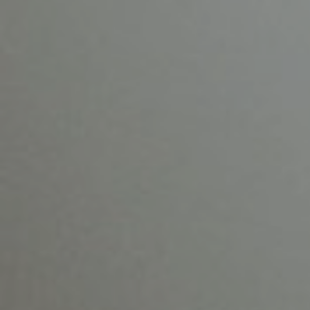
Kreiramo i
realiziramo
medijske
kampanje od
javnog interesa